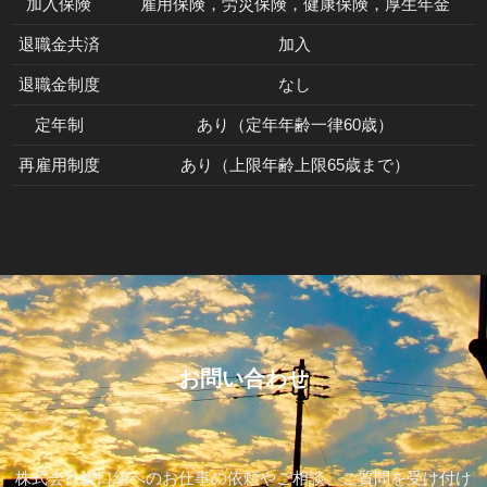
加入保険
雇用保険，労災保険，健康保険，厚生年金
退職金共済
加入
退職金制度
なし
定年制
あり（定年年齢一律60歳）
再雇用制度
あり（上限年齢上限65歳まで）
お問い合わせ
株式会社坂口組へのお仕事の依頼やご相談、ご質問を受け付け