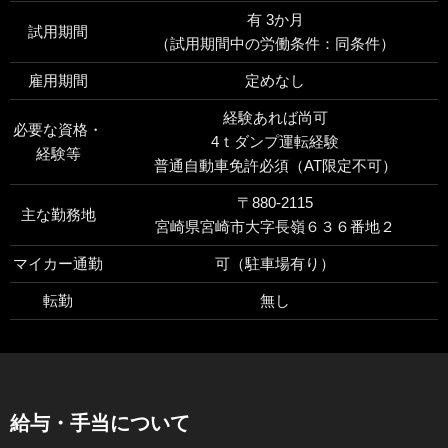
有 3か月
試用期間
（試用期間中の労働条件：同条件）
雇用期間
定めなし
経験あれば尚可
必要な資格・
4ｔダンプ運転経験
経験等
普通自動車免許必須（AT限定不可）
〒880-2115
主な勤務地
宮崎県宮崎市大字長嶺６３６番地２
マイカー通勤
可（駐車場有り）
転勤
無し
給与・手当について